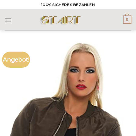
Skip
100% SICHERES BEZAHLEN
to
content
0
Angebot!