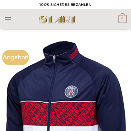
Skip
100% SICHERES BEZAHLEN
to
content
0
Angebot!