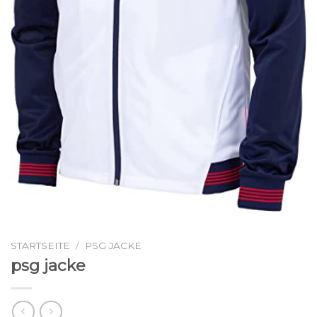
STARTSEITE
/
PSG JACKE
psg jacke