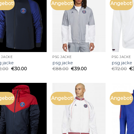
gebot!
Angebot!
Angebot!
 JACKE
PSG JACKE
PSG JACKE
g jacke
psg jacke
psg jacke
2.00
€
30.00
€
88.00
€
39.00
€
72.00
€
gebot!
Angebot!
Angebot!