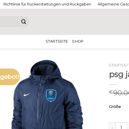
Richtlinie für Rückerstattungen und Rückgaben
Allgemeine Ges
STARTSEITE
SHOP
STARTSEI
psg 
gebot!
90.0
€
Größe
psg jack