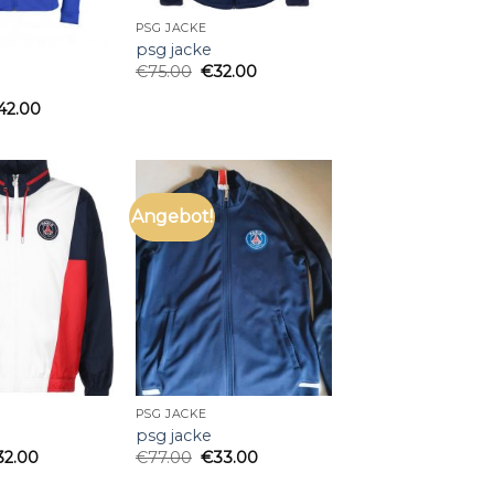
PSG JACKE
psg jacke
€
75.00
€
32.00
42.00
Angebot!
PSG JACKE
psg jacke
32.00
€
77.00
€
33.00