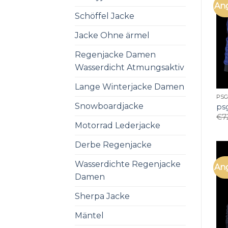
An
Schöffel Jacke
Jacke Ohne ärmel
Regenjacke Damen
Wasserdicht Atmungsaktiv
Lange Winterjacke Damen
PSG
Snowboardjacke
ps
€
7
Motorrad Lederjacke
Derbe Regenjacke
Wasserdichte Regenjacke
An
Damen
Sherpa Jacke
Mäntel