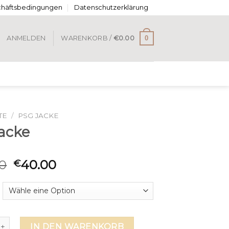
chäftsbedingungen
Datenschutzerklärung
0
ANMELDEN
WARENKORB /
€
0.00
TE
/
PSG JACKE
jacke
0
40.00
€
e Menge
IN DEN WARENKORB