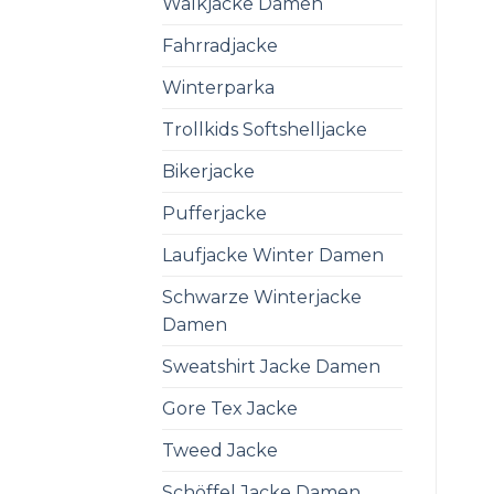
Walkjacke Damen
Fahrradjacke
Winterparka
Trollkids Softshelljacke
Bikerjacke
Pufferjacke
Laufjacke Winter Damen
Schwarze Winterjacke
Damen
Sweatshirt Jacke Damen
Gore Tex Jacke
Tweed Jacke
Schöffel Jacke Damen