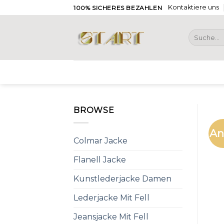
Skip
Kontaktiere uns
100% SICHERES BEZAHLEN
to
content
Suche
nach:
BROWSE
An
Colmar Jacke
Flanell Jacke
Kunstlederjacke Damen
Lederjacke Mit Fell
Jeansjacke Mit Fell