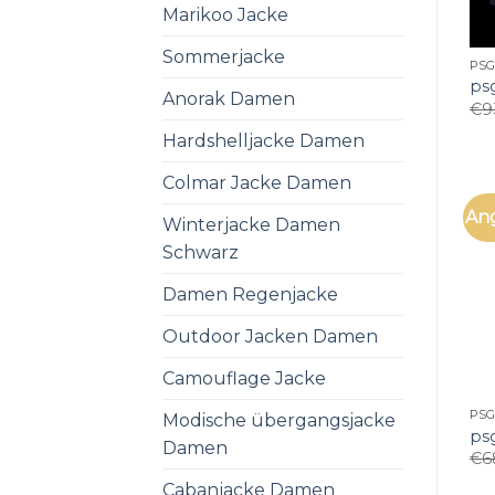
Marikoo Jacke
Sommerjacke
PSG
ps
Anorak Damen
€
9
Hardshelljacke Damen
Colmar Jacke Damen
An
Winterjacke Damen
Schwarz
Damen Regenjacke
Outdoor Jacken Damen
Camouflage Jacke
PSG
Modische übergangsjacke
ps
Damen
€
6
Cabanjacke Damen