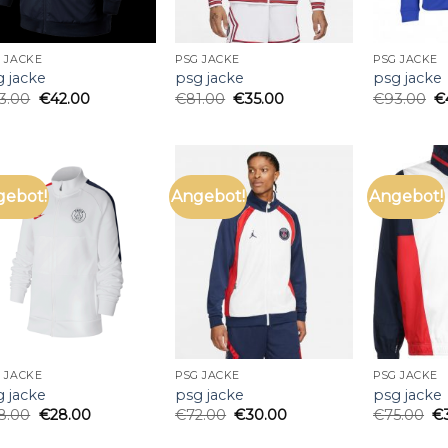
 JACKE
PSG JACKE
PSG JACKE
g jacke
psg jacke
psg jacke
3.00
€
42.00
€
81.00
€
35.00
€
93.00
€
gebot!
Angebot!
Angebot!
 JACKE
PSG JACKE
PSG JACKE
g jacke
psg jacke
psg jacke
8.00
€
28.00
€
72.00
€
30.00
€
75.00
€