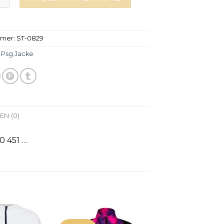
mmer:
ST-0829
:
Psg Jacke
N (0)
0 451 …