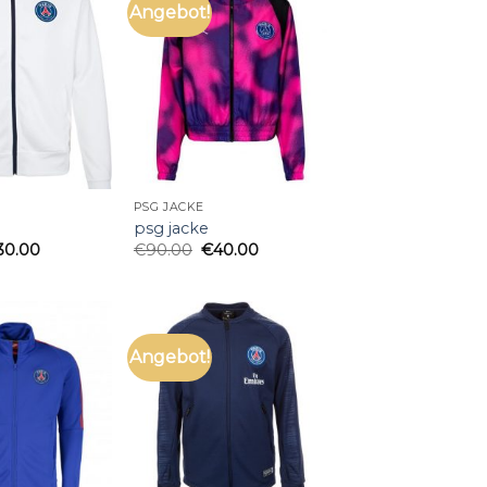
Angebot!
PSG JACKE
psg jacke
30.00
€
90.00
€
40.00
Angebot!