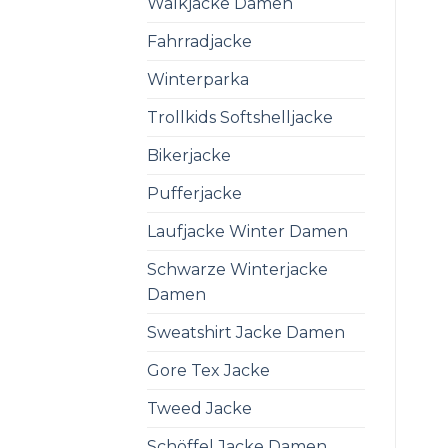
Walkjacke Damen
Fahrradjacke
Winterparka
Trollkids Softshelljacke
Bikerjacke
Pufferjacke
Laufjacke Winter Damen
Schwarze Winterjacke
Damen
Sweatshirt Jacke Damen
Gore Tex Jacke
Tweed Jacke
Schöffel Jacke Damen