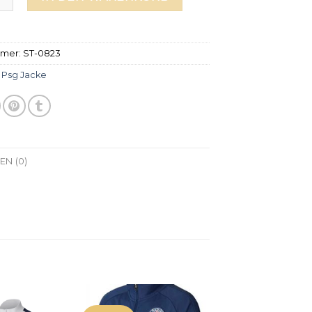
mmer:
ST-0823
:
Psg Jacke
N (0)