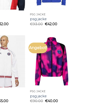
PSG JACKE
psg jacke
32.00
€
93.00
€
42.00
Angebot!
PSG JACKE
psg jacke
35.00
€
90.00
€
40.00