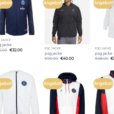
gebot!
Angebot!
Angebot!
 JACKE
g jacke
PSG JACKE
PSG JACKE
5.00
€
32.00
psg jacke
psg jacke
€
90.00
€
40.00
€
68.00
€
gebot!
Angebot!
Angebot!