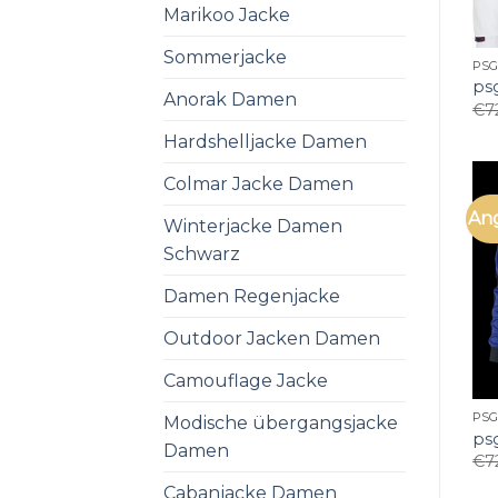
Marikoo Jacke
Sommerjacke
PSG
ps
Anorak Damen
€
7
Hardshelljacke Damen
Colmar Jacke Damen
An
Winterjacke Damen
Schwarz
Damen Regenjacke
Outdoor Jacken Damen
Camouflage Jacke
PSG
Modische übergangsjacke
ps
Damen
€
7
Cabanjacke Damen