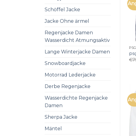
An
Schöffel Jacke
Jacke Ohne ärmel
Regenjacke Damen
Wasserdicht Atmungsaktiv
PSG
Lange Winterjacke Damen
ps
€
7
Snowboardjacke
Motorrad Lederjacke
Derbe Regenjacke
Wasserdichte Regenjacke
An
Damen
Sherpa Jacke
Mäntel