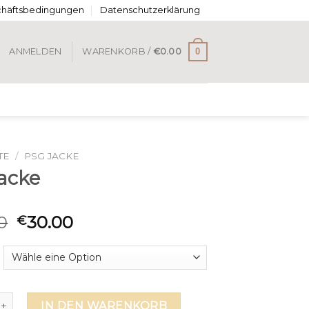
chäftsbedingungen
Datenschutzerklärung
0
ANMELDEN
WARENKORB /
€
0.00
TE
/
PSG JACKE
jacke
0
30.00
€
e Menge
IN DEN WARENKORB