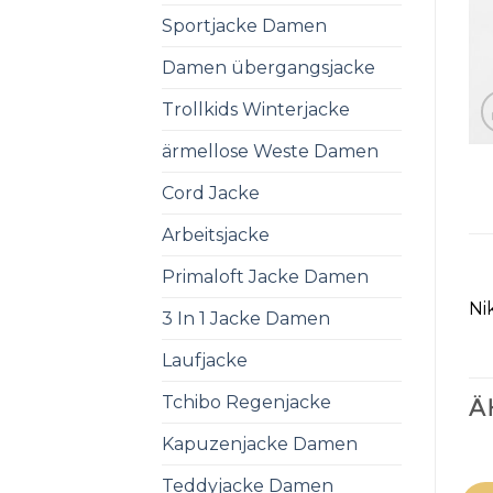
Sportjacke Damen
Damen übergangsjacke
Trollkids Winterjacke
ärmellose Weste Damen
Cord Jacke
Arbeitsjacke
Primaloft Jacke Damen
Ni
3 In 1 Jacke Damen
Laufjacke
Tchibo Regenjacke
Ä
Kapuzenjacke Damen
Teddyjacke Damen