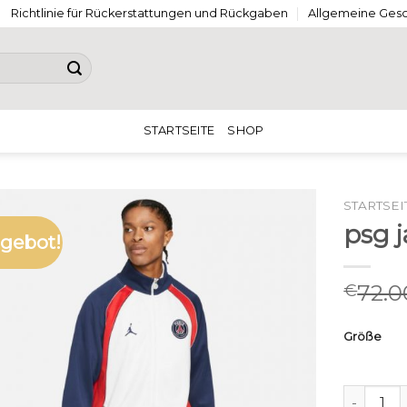
Richtlinie für Rückerstattungen und Rückgaben
Allgemeine Ges
STARTSEITE
SHOP
STARTSEI
psg 
gebot!
72.0
€
Größe
psg jack