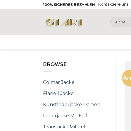
Skip
Kontaktiere uns
100% SICHERES BEZAHLEN
to
content
Suche
nach:
BROWSE
An
Colmar Jacke
Flanell Jacke
Kunstlederjacke Damen
Lederjacke Mit Fell
Jeansjacke Mit Fell