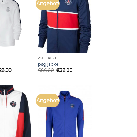
Angebot!
PSG JACKE
psg jacke
28.00
€
86.00
€
38.00
Angebot!