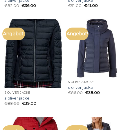
s oliver jacke
s oliver jacke
€
82.00
€
36.00
€
91.00
€
41.00
Angebot!
Angebot!
S OLIVER JACKE
s oliver jacke
€
86.00
€
38.00
S OLIVER JACKE
s oliver jacke
€
88.00
€
39.00