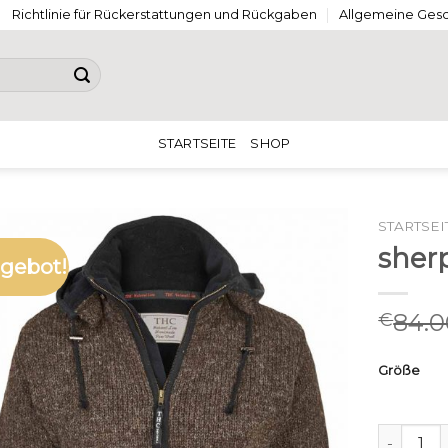
Richtlinie für Rückerstattungen und Rückgaben
Allgemeine Ges
STARTSEITE
SHOP
STARTSEI
sher
gebot!
84.0
€
Größe
sherpa j