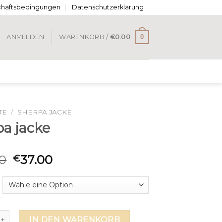
chäftsbedingungen
Datenschutzerklärung
0
ANMELDEN
WARENKORB /
€
0.00
TE
/
SHERPA JACKE
pa jacke
0
37.00
€
acke Menge
IN DEN WARENKORB