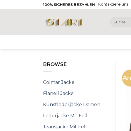
Skip
Kontaktiere uns
100% SICHERES BEZAHLEN
to
content
Suche
nach:
BROWSE
An
Colmar Jacke
Flanell Jacke
Kunstlederjacke Damen
Lederjacke Mit Fell
Jeansjacke Mit Fell