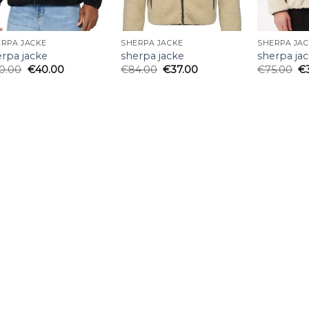
RPA JACKE
SHERPA JACKE
SHERPA JA
erpa jacke
sherpa jacke
sherpa ja
0.00
€
40.00
€
84.00
€
37.00
€
75.00
€