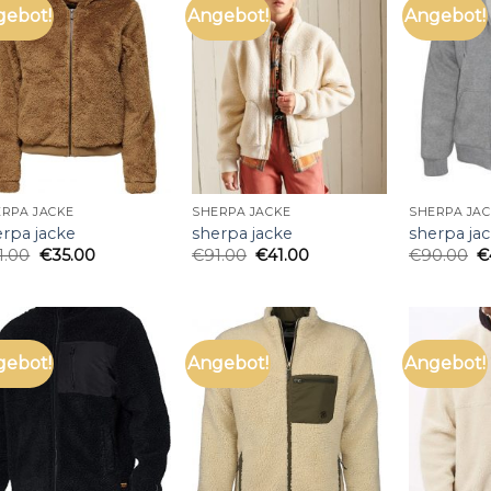
gebot!
Angebot!
Angebot!
RPA JACKE
SHERPA JACKE
SHERPA JA
erpa jacke
sherpa jacke
sherpa ja
1.00
€
35.00
€
91.00
€
41.00
€
90.00
€
gebot!
Angebot!
Angebot!