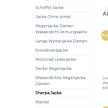
Schöffel Jacke
Ä
Jacke Ohne ärmel
Regenjacke Damen
Wasserdicht Atmungsaktiv
An
Lange Winterjacke Damen
Snowboardjacke
Motorrad Lederjacke
Derbe Regenjacke
Wasserdichte Regenjacke
SHE
sh
Damen
€
9
Sherpa Jacke
Mäntel