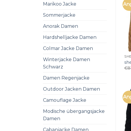
Marikoo Jacke
An
Sommerjacke
Anorak Damen
Hardshelljacke Damen
Colmar Jacke Damen
SHE
Winterjacke Damen
sh
Schwarz
€
8
Damen Regenjacke
Outdoor Jacken Damen
An
Camouflage Jacke
Modische übergangsjacke
Damen
Cabanjacke Damen