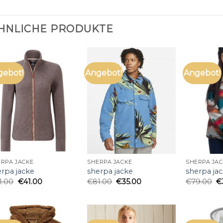
HNLICHE PRODUKTE
gebot!
Angebot!
Angebot!
RPA JACKE
SHERPA JACKE
SHERPA JA
erpa jacke
sherpa jacke
sherpa ja
1.00
€
41.00
€
81.00
€
35.00
€
79.00
€