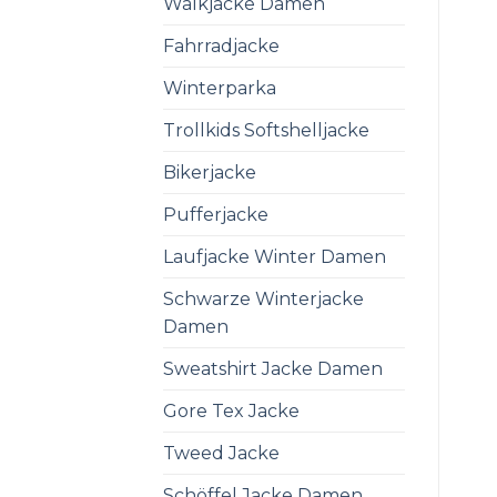
Walkjacke Damen
Fahrradjacke
Winterparka
Trollkids Softshelljacke
Bikerjacke
Pufferjacke
Laufjacke Winter Damen
Schwarze Winterjacke
Damen
Sweatshirt Jacke Damen
Gore Tex Jacke
Tweed Jacke
Schöffel Jacke Damen