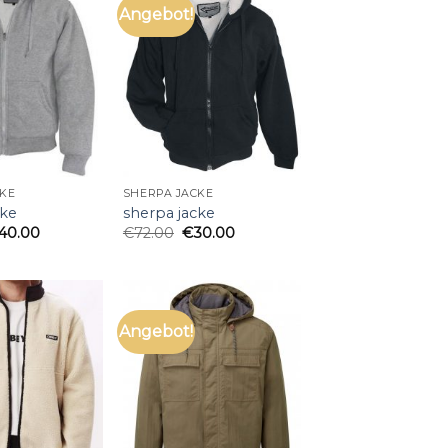
Angebot!
CKE
SHERPA JACKE
cke
sherpa jacke
40.00
€
72.00
€
30.00
Angebot!