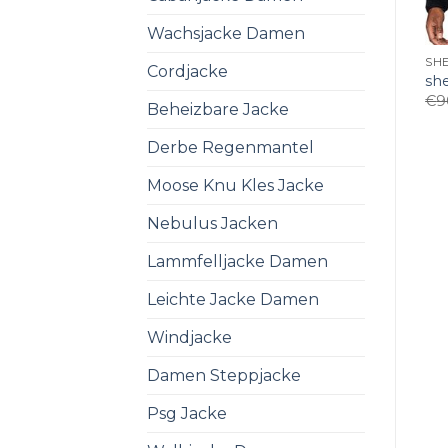
Wachsjacke Damen
SHE
Cordjacke
sh
€
9
Beheizbare Jacke
Derbe Regenmantel
Moose Knu Kles Jacke
Nebulus Jacken
Lammfelljacke Damen
Leichte Jacke Damen
Windjacke
Damen Steppjacke
Psg Jacke