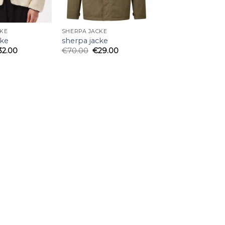
CKE
SHERPA JACKE
cke
sherpa jacke
32.00
€
70.00
€
29.00