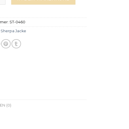
mmer:
ST-0460
:
Sherpa Jacke
N (0)