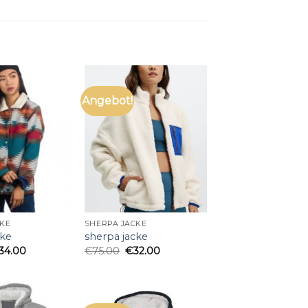
Angebot!
CKE
SHERPA JACKE
cke
sherpa jacke
34.00
€
75.00
€
32.00