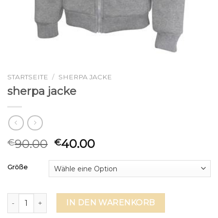
STARTSEITE
/
SHERPA JACKE
sherpa jacke
90.00
40.00
€
€
Größe
sherpa jacke Menge
IN DEN WARENKORB