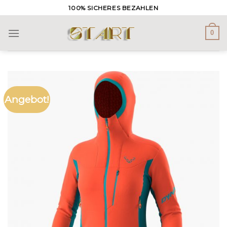
Skip
100% SICHERES BEZAHLEN
to
content
0
Angebot!