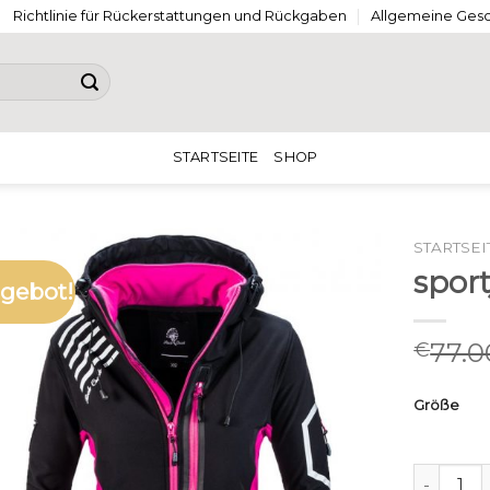
Richtlinie für Rückerstattungen und Rückgaben
Allgemeine Ges
STARTSEITE
SHOP
STARTSEI
spor
gebot!
77.0
€
Größe
sportjac