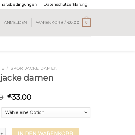
chäftsbedingungen
Datenschutzerklärung
0
ANMELDEN
WARENKORB /
€
0.00
TE
/
SPORTJACKE DAMEN
tjacke damen
0
33.00
€
ke damen Menge
IN DEN WARENKORB