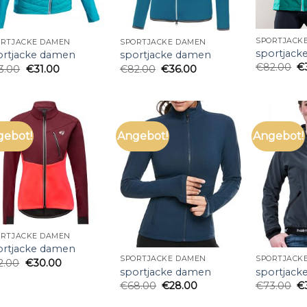
SPORTJACK
ORTJACKE DAMEN
SPORTJACKE DAMEN
sportjack
ortjacke damen
sportjacke damen
€
82.00
€
3.00
€
31.00
€
82.00
€
36.00
gebot!
Angebot!
Angebot!
ORTJACKE DAMEN
ortjacke damen
SPORTJACKE DAMEN
SPORTJACK
2.00
€
30.00
sportjacke damen
sportjack
€
68.00
€
28.00
€
73.00
€