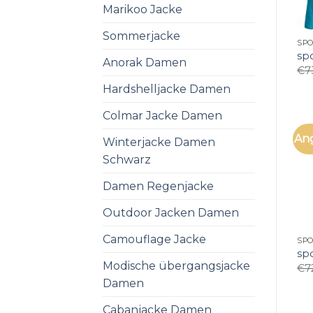
Marikoo Jacke
Sommerjacke
SP
sp
Anorak Damen
€
7
Hardshelljacke Damen
Colmar Jacke Damen
An
Winterjacke Damen
Schwarz
Damen Regenjacke
Outdoor Jacken Damen
Camouflage Jacke
SP
sp
Modische übergangsjacke
€
7
Damen
Cabanjacke Damen