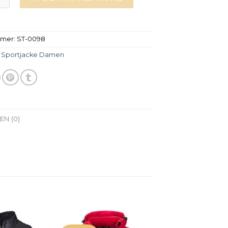
mmer:
ST-0098
:
Sportjacke Damen
N (0)