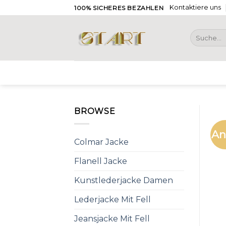
Skip
Kontaktiere uns
100% SICHERES BEZAHLEN
to
content
Suche
nach:
BROWSE
An
Colmar Jacke
Flanell Jacke
Kunstlederjacke Damen
Lederjacke Mit Fell
Jeansjacke Mit Fell