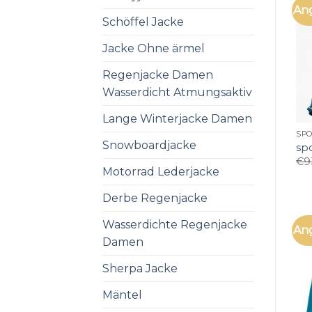
An
Schöffel Jacke
Jacke Ohne ärmel
Regenjacke Damen
Wasserdicht Atmungsaktiv
Lange Winterjacke Damen
SP
Snowboardjacke
sp
€
9
Motorrad Lederjacke
Derbe Regenjacke
Wasserdichte Regenjacke
An
Damen
Sherpa Jacke
Mäntel