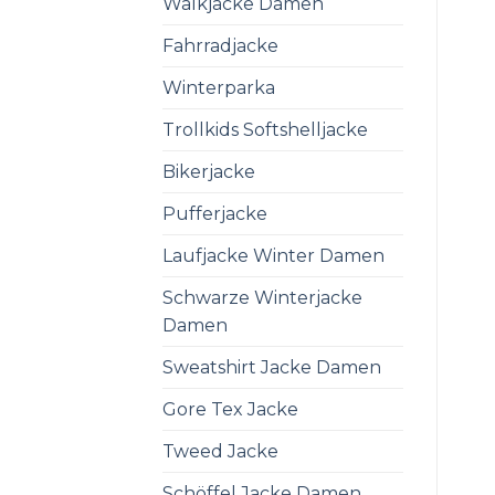
Walkjacke Damen
Fahrradjacke
Winterparka
Trollkids Softshelljacke
Bikerjacke
Pufferjacke
Laufjacke Winter Damen
Schwarze Winterjacke
Damen
Sweatshirt Jacke Damen
Gore Tex Jacke
Tweed Jacke
Schöffel Jacke Damen