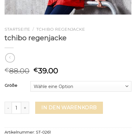
STARTSEITE
/
TCHIBO REGENJACKE
tchibo regenjacke
88.00
39.00
€
€
Größe
tchibo regenjacke Menge
IN DEN WARENKORB
Artikelnummer:
ST-0261