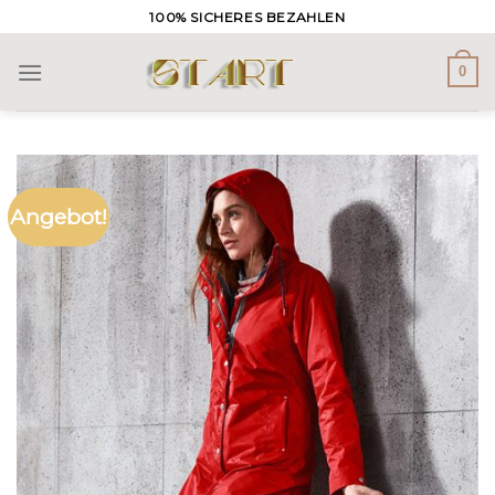
Skip
100% SICHERES BEZAHLEN
to
content
0
Angebot!