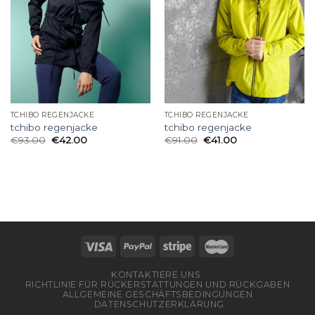
TCHIBO REGENJACKE
TCHIBO REGENJACKE
tchibo regenjacke
tchibo regenjacke
€
93.00
€
42.00
€
91.00
€
41.00
KONTAKTIERE UNS
RICHTLINIE FÜR RÜCKERSTATTUNGEN UND RÜCKGABEN
ALLGEMEINE GESCHÄFTSBEDINGUNGEN
DATENSCHUTZERKLÄRUNG