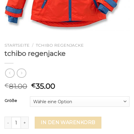
STARTSEITE
/
TCHIBO REGENJACKE
tchibo regenjacke
81.00
35.00
€
€
Größe
tchibo regenjacke Menge
IN DEN WARENKORB