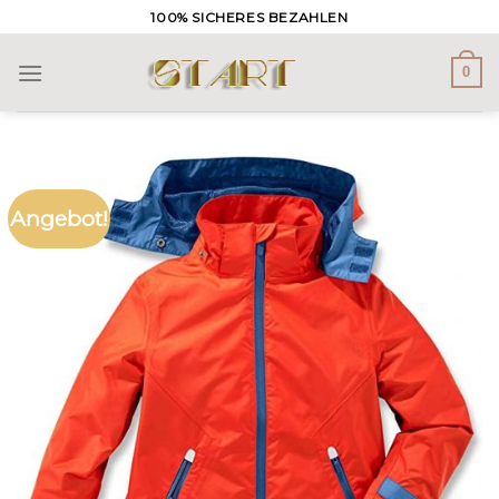
Skip
100% SICHERES BEZAHLEN
to
content
0
Angebot!