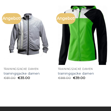
Angebot!
Angebot!
TRAININGSJACKE DAMEN
TRAININGSJACKE DAMEN
trainingsjacke damen
trainingsjacke damen
€
81.00
€
35.00
€
88.00
€
39.00