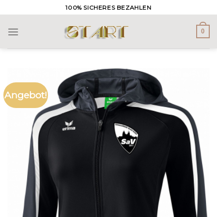
Skip
100% SICHERES BEZAHLEN
to
content
0
Angebot!