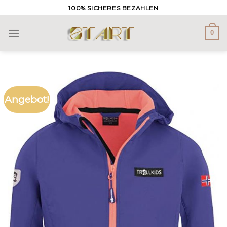
Skip
100% SICHERES BEZAHLEN
to
content
0
Angebot!