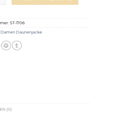
mmer:
ST-1706
:
Damen Daunenjacke
N (0)