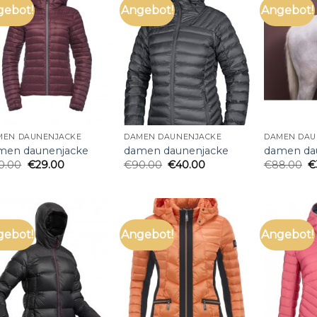
gebot!
Angebot!
Angebot!
MEN DAUNENJACKE
DAMEN DAUNENJACKE
DAMEN DAU
men daunenjacke
damen daunenjacke
damen da
0.00
€
29.00
€
90.00
€
40.00
€
88.00
€
gebot!
Angebot!
Angebot!