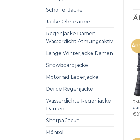
Schöffel Jacke
Ä
Jacke Ohne ärmel
Regenjacke Damen
Wasserdicht Atmungsaktiv
An
Lange Winterjacke Damen
Snowboardjacke
Motorrad Lederjacke
Derbe Regenjacke
Wasserdichte Regenjacke
DA
da
Damen
€
8
Sherpa Jacke
Mäntel