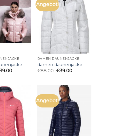
Angebot!
NENJACKE
DAMEN DAUNENJACKE
unenjacke
damen daunenjacke
39.00
€
88.00
€
39.00
Angebot!