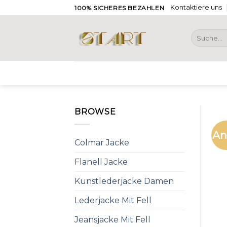
Skip
Kontaktiere uns
100% SICHERES BEZAHLEN
to
content
Suche
nach:
BROWSE
An
Colmar Jacke
Flanell Jacke
Kunstlederjacke Damen
Lederjacke Mit Fell
Jeansjacke Mit Fell