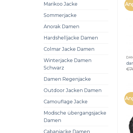
Marikoo Jacke
An
Sommerjacke
Anorak Damen
Hardshelljacke Damen
Colmar Jacke Damen
DA
Winterjacke Damen
da
Schwarz
€
7
Damen Regenjacke
Outdoor Jacken Damen
An
Camouflage Jacke
Modische übergangsjacke
Damen
Cabanjacke Damen