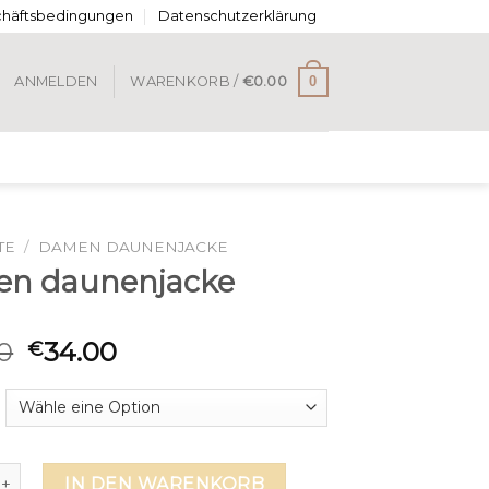
chäftsbedingungen
Datenschutzerklärung
0
ANMELDEN
WARENKORB /
€
0.00
TE
/
DAMEN DAUNENJACKE
n daunenjacke
0
34.00
€
aunenjacke Menge
IN DEN WARENKORB