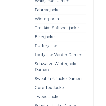
Walkjacke Damen
Fahrradjacke
Winterparka
Trollkids Softshelljacke
Bikerjacke
Pufferjacke
Laufjacke Winter Damen
Schwarze Winterjacke
Damen
Sweatshirt Jacke Damen
Gore Tex Jacke
Tweed Jacke
Schöffel Jacke Damen