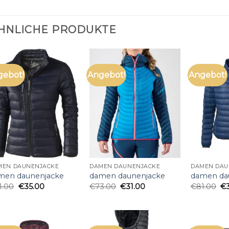
HNLICHE PRODUKTE
gebot!
Angebot!
Angebot!
MEN DAUNENJACKE
DAMEN DAUNENJACKE
DAMEN DAU
men daunenjacke
damen daunenjacke
damen da
1.00
€
35.00
€
73.00
€
31.00
€
81.00
€