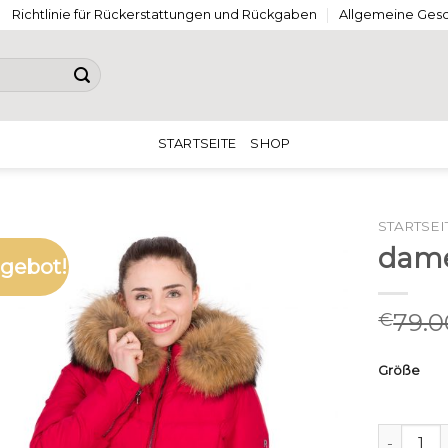
Richtlinie für Rückerstattungen und Rückgaben
Allgemeine Ges
STARTSEITE
SHOP
STARTSEI
dame
gebot!
79.0
€
Größe
damen d