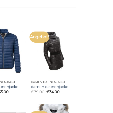
Angebot!
NENJACKE
DAMEN DAUNENJACKE
unenjacke
damen daunenjacke
35.00
€
79.00
€
34.00