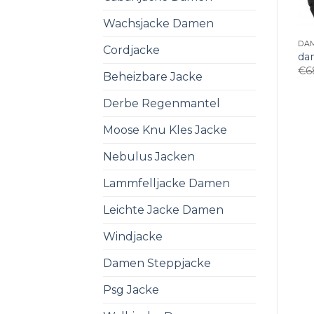
Wachsjacke Damen
DA
Cordjacke
da
€
6
Beheizbare Jacke
Derbe Regenmantel
Moose Knu Kles Jacke
Nebulus Jacken
Lammfelljacke Damen
Leichte Jacke Damen
Windjacke
Damen Steppjacke
Psg Jacke