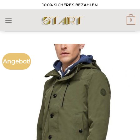
Skip
100% SICHERES BEZAHLEN
to
content
0
Angebot!